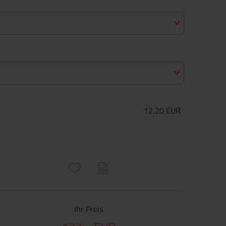
12,20 EUR
ructs\SocialSharingServiceSettings]:only_chrome#)
are\core\structs\SocialSharingServiceSettings]:formaly_twitter#)
Ihr Preis