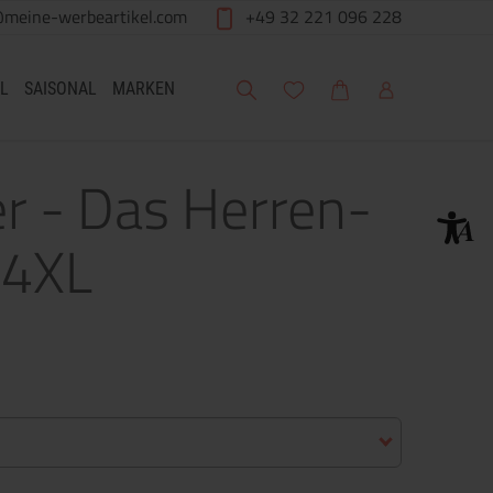
@meine-werbeartikel.com
+49 32 221 096 228
Suche
Meine Wunschliste
Warenkorb
Mein Account
L
SAISONAL
MARKEN
er - Das Herren-
 4XL