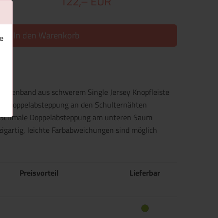
122,– EUR
In den Warenkorb
e
ackenband aus schwerem Single Jersey Knopfleiste
mel Doppelabsteppung an den Schulternähten
kt Schmale Doppelabsteppung am unteren Saum
nzigartig, leichte Farbabweichungen sind möglich
Preisvorteil
Lieferbar