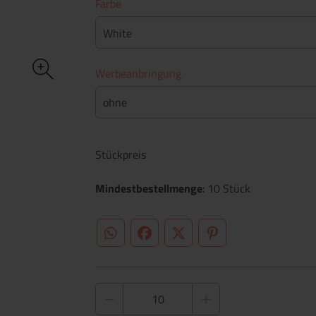
Farbe
White
Werbeanbringung
ohne
Stückpreis
Mindestbestellmenge
: 10 Stück
WhatsApp (#[creator\plugin\share\core\st
Facebook
Twitter (#[creator\plugin\sh
Pinterest