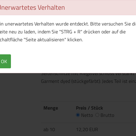
Unerwartetes Verhalten
in unerwartetes Verhalten wurde entdeckt. Bitte versuchen Sie di
eite neu zu laden, indem Sie "STRG + R" drücken oder auf die
chaltfläche "Seite aktualisieren" klicken.
Überblick
Technische Daten
Flachstrick-Rippkragen und Ärmelbündchen N
OK
mit 2 gleichfarbigen Knöpfen Eingesetzte Är
Seitenschlitze mit Riegelverschluss verstär
Garment dyed (stückgefärbt): Jedes Teil ist ei
Menge
Preis / Stück
Netto
Brutto
ab 10
12,20 EUR