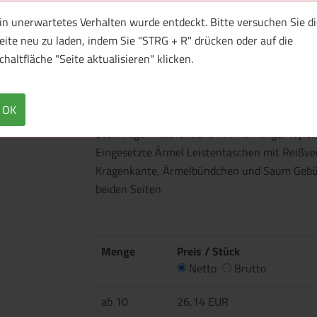
in unerwartetes Verhalten wurde entdeckt. Bitte versuchen Sie di
eite neu zu laden, indem Sie "STRG + R" drücken oder auf die
chaltfläche "Seite aktualisieren" klicken.
Überblick
Technische Daten
OK
Stehkragen Nackenband mit Aufhänger Nylon-
Eingesetzte Ärmel Leistentaschen mit Reißver
Kragenkante, Ärmelbündchen und Saum Gebür
beiden Seiten
Menge
Preis / Stück
Netto
Brutto
ab 10
26,14 EUR