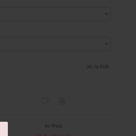
26,14 EUR
ructs\SocialSharingServiceSettings]:only_chrome#)
are\core\structs\SocialSharingServiceSettings]:formaly_twitter#)
Ihr Preis