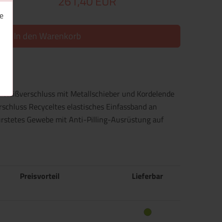
261,40 EUR
e
In den Warenkorb
Reißverschluss mit Metallschieber und Kordelende
schluss Recyceltes elastisches Einfassband an
stetes Gewebe mit Anti-Pilling-Ausrüstung auf
Preisvorteil
Lieferbar