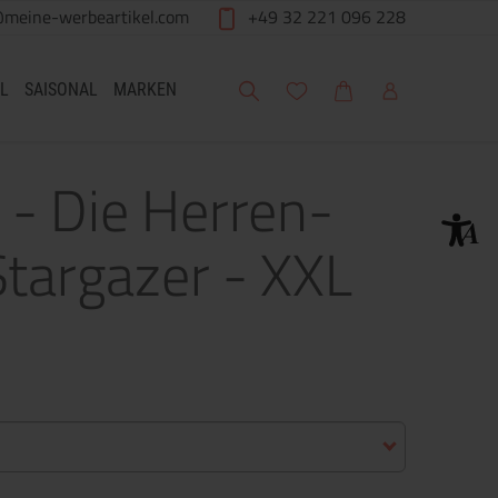
@meine-werbeartikel.com
+49 32 221 096 228
Suche
Meine Wunschliste
Warenkorb
Mein Account
L
SAISONAL
MARKEN
 - Die Herren-
Stargazer - XXL