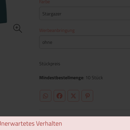
Farbe
Stargazer
Werbeanbringung
ohne
Stückpreis
Mindestbestellmenge
: 10 Stück
WhatsApp (#[creator\plugin\share\core\st
Facebook
Twitter (#[creator\plugin\sh
Pinterest
Unerwartetes Verhalten