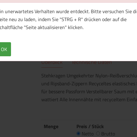
in unerwartetes Verhalten wurde entdeckt. Bitte versuchen Sie di
eite neu zu laden, indem Sie "STRG + R" drücken oder auf die
chaltfläche "Seite aktualisieren" klicken.
OK
Überblick
Technische Daten
Stehkragen Umgekehrter Nylon-Reißverschlus
und Ripsband-Zippern Recyceltes elastisches
für bessere Passform Verstellbarer Saum mit e
wattiert Alle Innennähte mit recyceltem Einf
Menge
Preis / Stück
Netto
Brutto