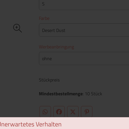
S
Farbe
Desert Dust
Werbeanbringung
ohne
Stückpreis
Mindestbestellmenge
: 10 Stück
WhatsApp (#[creator\plugin\share\core\st
Facebook
Twitter (#[creator\plugin\sh
Pinterest
Unerwartetes Verhalten