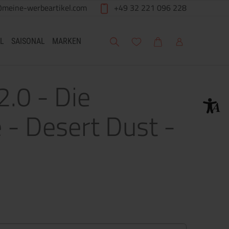
@meine-werbeartikel.com
+49 32 221 096 228
Suche
Meine Wunschliste
Warenkorb
Mein Account
L
SAISONAL
MARKEN
2.0 - Die
- Desert Dust -