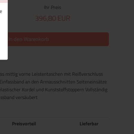
Ihr Preis
e
396,80 EUR
In den Warenkorb
s mittig vorne Leistentaschen mit Reißverschluss
 Einfassband an den Armausschnitten Seiteneinsätze
lastischer Kordel und Kunststoffstoppern Vollständig
assband versäubert
Preisvorteil
Lieferbar