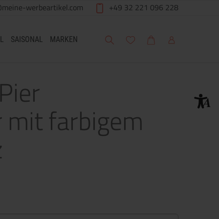
@meine-werbeartikel.com
+49 32 221 096 228
Suche
Meine Wunschliste
Warenkorb
Mein Account
L
SAISONAL
MARKEN
Pier
r mit farbigem
z