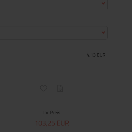
4,13 EUR
ructs\SocialSharingServiceSettings]:only_chrome#)
are\core\structs\SocialSharingServiceSettings]:formaly_twitter#)
Ihr Preis
103,25 EUR