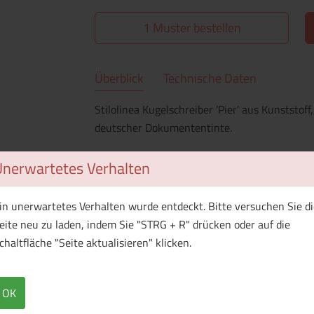
1 Muster bestellen
Überblick
Technische Daten
Stilolinea Kugelschreiber 'Pier' aus Kunststof
deutscher Dokumententinte.
Unerwartetes Verhalten
Menge
Preis / Stück
in unerwartetes Verhalten wurde entdeckt. Bitte versuchen Sie di
Netto
Brutto
eite neu zu laden, indem Sie "STRG + R" drücken oder auf die
ab 25
4,13 EUR
chaltfläche "Seite aktualisieren" klicken.
ab 30
3,47 EUR
OK
ab 35
2,99 EUR