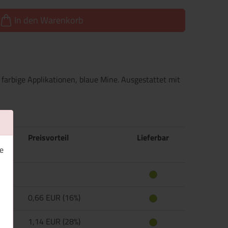
In den Warenkorb
f, farbige Applikationen, blaue Mine. Ausgestattet mit
Preisvorteil
Lieferbar
e
0,66 EUR (16%)
1,14 EUR (28%)