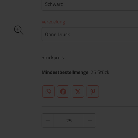
Schwarz
Veredelung
Ohne Druck
Stückpreis
Mindestbestellmenge
: 25 Stück
WhatsApp (#[creator\plugin\share\core\st
Facebook
Twitter (#[creator\plugin\sh
Pinterest