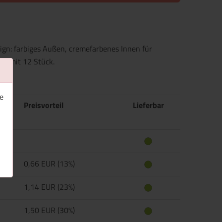
gn: farbiges Außen, cremefarbenes Innen für
ton mit 12 Stück.
e
Preisvorteil
Lieferbar
0,66 EUR (13%)
1,14 EUR (23%)
1,50 EUR (30%)