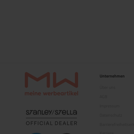
Unternehmen
Über uns
AGB
Impressum
(öffnet in neuem Tab)
Datenschutz
Barrierefreiheitser
Karriere