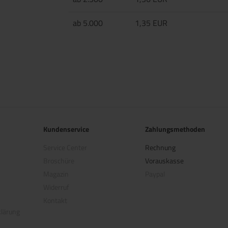
ab 5.000
1,35 EUR
Kundenservice
Zahlungsmethoden
Service Center
Rechnung
Broschüre
Vorauskasse
Magazin
Paypal
Widerruf
Kontakt
klärung