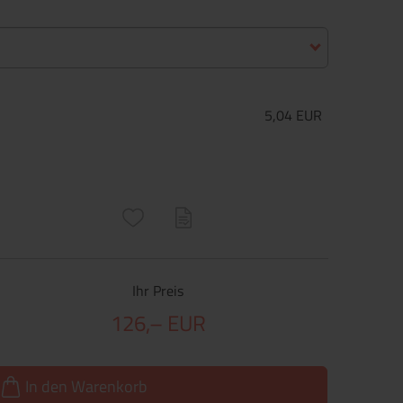
5,04 EUR
ructs\SocialSharingServiceSettings]:only_chrome#)
are\core\structs\SocialSharingServiceSettings]:formaly_twitter#)
Ihr Preis
126,– EUR
In den Warenkorb