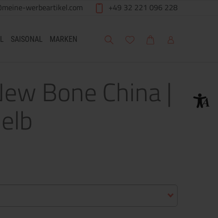
@meine-werbeartikel.com
+49 32 221 096 228
Suche
Meine Wunschliste
Warenkorb
Mein Account
L
SAISONAL
MARKEN
New Bone China |
elb