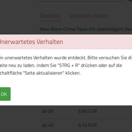
Überblick
Technische Daten
New-Bone-China-Tasse mit zweifarbigem Desi
stilvolles Kontrast. Bestellung pro vollem Kar
Unerwartetes Verhalten
in unerwartetes Verhalten wurde entdeckt. Bitte versuchen Sie di
Menge
Preis / Stück
eite neu zu laden, indem Sie "STRG + R" drücken oder auf die
Netto
Brutto
chaltfläche "Seite aktualisieren" klicken.
ab 25
5,04 EUR
OK
ab 30
4,38 EUR
ab 35
3,90 EUR
ab 40
3,54 EUR