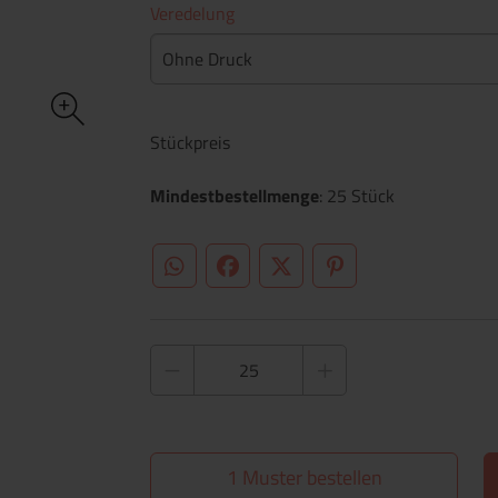
Veredelung
Ohne Druck
Stückpreis
Mindestbestellmenge
: 25 Stück
WhatsApp (#[creator\plugin\share\core\st
Facebook
Twitter (#[creator\plugin\sh
Pinterest
1 Muster bestellen