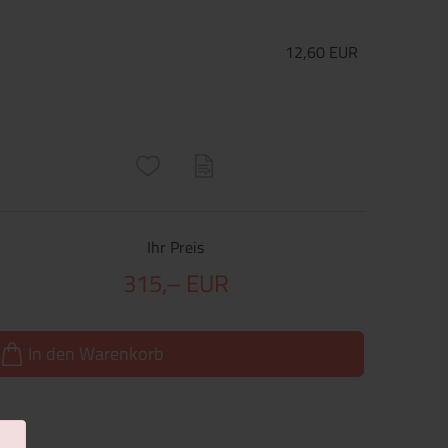
12,60 EUR
ructs\SocialSharingServiceSettings]:only_chrome#)
are\core\structs\SocialSharingServiceSettings]:formaly_twitter#)
Ihr Preis
315,– EUR
In den Warenkorb