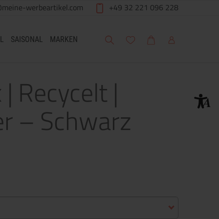
@meine-werbeartikel.com
+49 32 221 096 228
Suche
Meine Wunschliste
Warenkorb
Mein Account
L
SAISONAL
MARKEN
 | Recycelt |
er – Schwarz