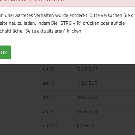
rPET-Tech-Etui (300D) mit Reißverschluss, H
in unerwartetes Verhalten wurde entdeckt. Bitte versuchen Sie di
eite neu zu laden, indem Sie "STRG + R" drücken oder auf die
chaltfläche "Seite aktualisieren" klicken.
Menge
Preis / Stück
Netto
Brutto
OK
ab 25
12,60 EUR
ab 30
12,45 EUR
ab 40
11,66 EUR
ab 45
10,95 EUR
ab 75
10,24 EUR
ab 100
9,77 EUR