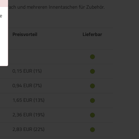
auptfach und mehreren Innentaschen für Zubehör.
e
Preisvorteil
Lieferbar
0,15 EUR (1%)
0,94 EUR (7%)
1,65 EUR (13%)
2,36 EUR (19%)
2,83 EUR (22%)