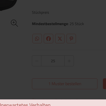
Stückpreis
Mindestbestellmenge
: 25 Stück
WhatsApp (#[creator\plugin\share\core\st
Facebook
Twitter (#[creator\plugin\sh
Pinterest
1 Muster bestellen
Überblick
Technische Daten
Unerwartetes Verhalten