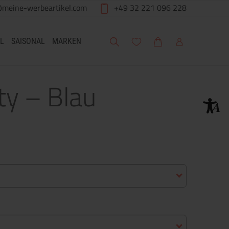
@meine-werbeartikel.com
+49 32 221 096 228
Suche
Meine Wunschliste
Warenkorb
Mein Account
L
SAISONAL
MARKEN
y – Blau