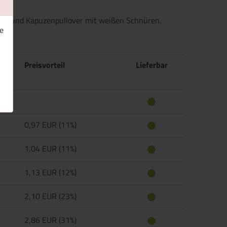
ugen und Kapuzenpullover mit weißen Schnüren.
e
Preisvorteil
Lieferbar
0,97 EUR (11%)
1,04 EUR (11%)
1,13 EUR (12%)
2,10 EUR (23%)
2,86 EUR (31%)