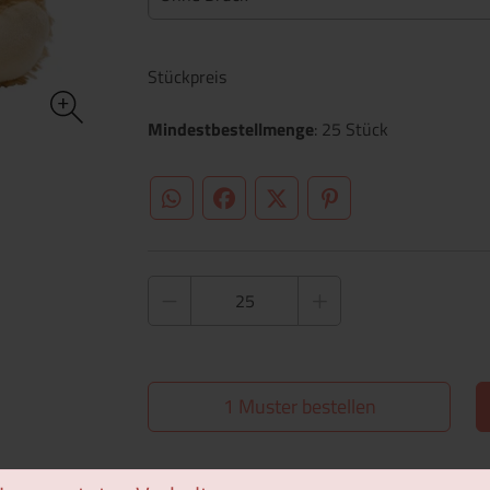
Stückpreis
Mindestbestellmenge
: 25 Stück
WhatsApp (#[creator\plugin\share\core\st
Facebook
Twitter (#[creator\plugin\sh
Pinterest
1 Muster bestellen
Überblick
Technische Daten