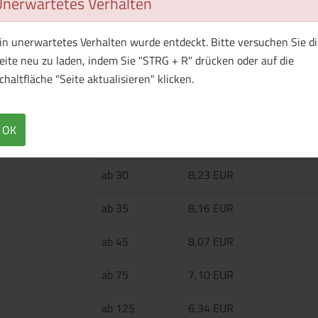
Unerwartetes Verhalten
Plüschteddybär, ca. 20 cm, mit gestickten A
in unerwartetes Verhalten wurde entdeckt. Bitte versuchen Sie di
eite neu zu laden, indem Sie "STRG + R" drücken oder auf die
chaltfläche "Seite aktualisieren" klicken.
Menge
Preis / Stück
Netto
Brutto
OK
ab 25
9,20 EUR
ab 30
8,23 EUR
ab 35
8,16 EUR
ab 45
8,07 EUR
ab 75
7,10 EUR
ab 125
6,34 EUR