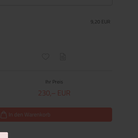
9,20 EUR
ructs\SocialSharingServiceSettings]:only_chrome#)
are\core\structs\SocialSharingServiceSettings]:formaly_twitter#)
Ihr Preis
230,– EUR
In den Warenkorb