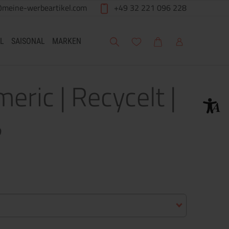
@meine-werbeartikel.com
+49 32 221 096 228
Suche
Meine Wunschliste
Warenkorb
Mein Account
L
SAISONAL
MARKEN
eric | Recycelt |
ß