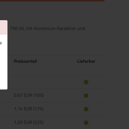
stahl, 750 ml, mit Aluminium-Karabiner und
e
Preisvorteil
Lieferbar
0,67 EUR (10%)
1,14 EUR (17%)
1,50 EUR (22%)