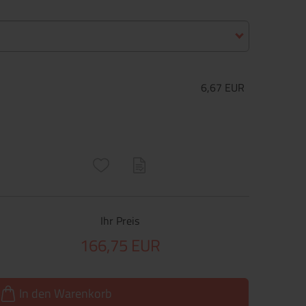
6,67 EUR
ructs\SocialSharingServiceSettings]:only_chrome#)
are\core\structs\SocialSharingServiceSettings]:formaly_twitter#)
Ihr Preis
166,75 EUR
In den Warenkorb