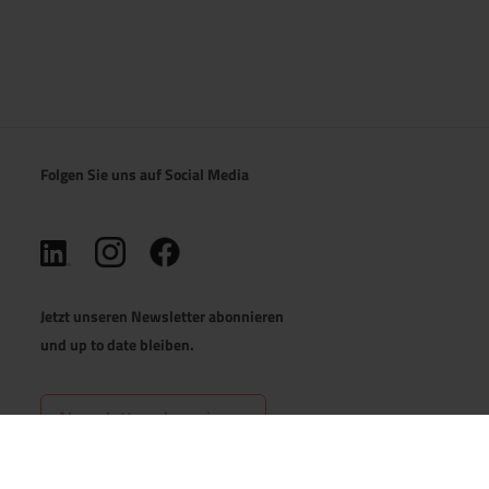
Folgen Sie uns auf Social Media
(öffnet in neuem Tab)
(öffnet in neuem Tab)
(öffnet in neuem Tab)
Jetzt unseren Newsletter abonnieren
und up to date bleiben.
Newsletter abonnieren