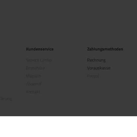
Kundenservice
Zahlungsmethoden
Service Center
Rechnung
Broschüre
Vorauskasse
Magazin
Paypal
Widerruf
Kontakt
klärung