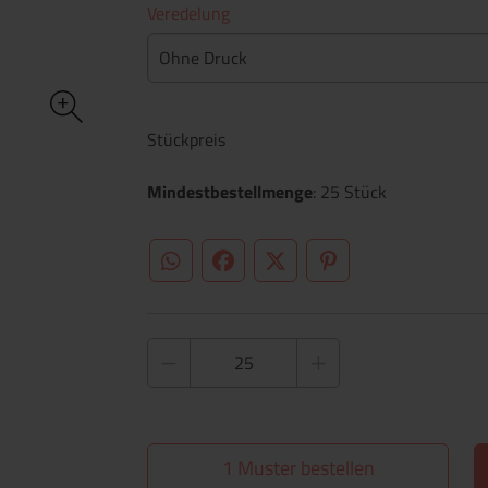
Veredelung
Ohne Druck
Stückpreis
Mindestbestellmenge
: 25 Stück
WhatsApp (#[creator\plugin\share\core\st
Facebook
Twitter (#[creator\plugin\sh
Pinterest
1 Muster bestellen