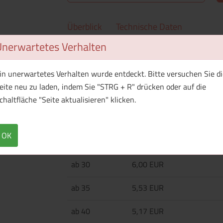
Überblick
Technische Daten
Unerwartetes Verhalten
Einwandige Trinkflasche aus recyceltem Edel
graviertem Recycling-Logo.
in unerwartetes Verhalten wurde entdeckt. Bitte versuchen Sie di
eite neu zu laden, indem Sie "STRG + R" drücken oder auf die
chaltfläche "Seite aktualisieren" klicken.
Menge
Preis / Stück
Netto
Brutto
OK
ab 25
6,67 EUR
ab 30
6,00 EUR
ab 35
5,53 EUR
ab 40
5,17 EUR