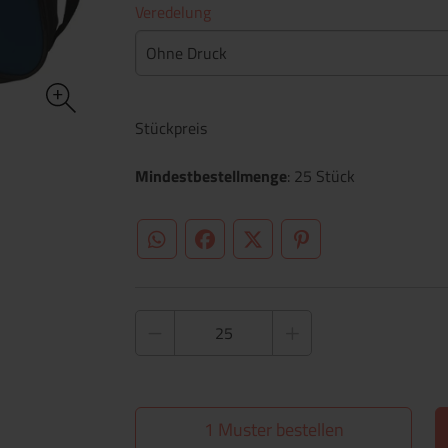
Veredelung
Ohne Druck
Stückpreis
Mindestbestellmenge
: 25 Stück
WhatsApp (#[creator\plugin\share\core\st
Facebook
Twitter (#[creator\plugin\sh
Pinterest
1 Muster bestellen