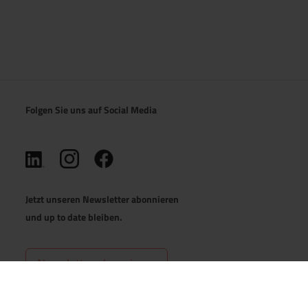
Folgen Sie uns auf Social Media
(öffnet in neuem Tab)
(öffnet in neuem Tab)
(öffnet in neuem Tab)
Jetzt unseren Newsletter abonnieren
und up to date bleiben.
Newsletter abonnieren