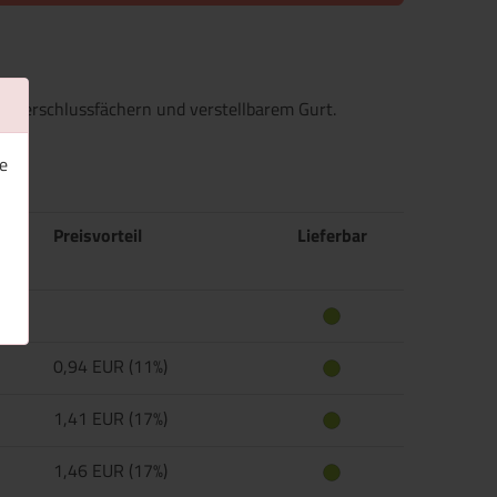
ßverschlussfächern und verstellbarem Gurt.
e
Preisvorteil
Lieferbar
0,94 EUR (11%)
1,41 EUR (17%)
1,46 EUR (17%)