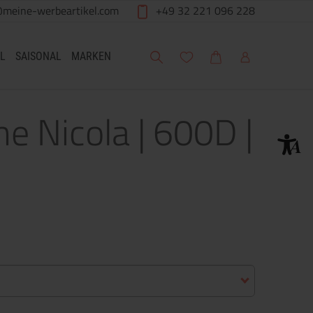
@meine-werbeartikel.com
+49 32 221 096 228
Suche
Meine Wunschliste
Warenkorb
Mein Account
L
SAISONAL
MARKEN
 Nicola | 600D |