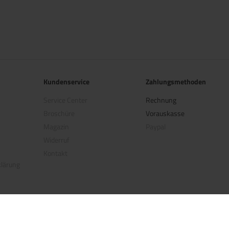
Kundenservice
Zahlungsmethoden
Service Center
Rechnung
Broschüre
Vorauskasse
Magazin
Paypal
Widerruf
Kontakt
klärung