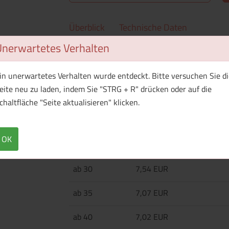
Überblick
Technische Daten
Unerwartetes Verhalten
Polyester-Umhängetasche (600D) mit zwei Rei
Kapazität 6 l.
in unerwartetes Verhalten wurde entdeckt. Bitte versuchen Sie di
eite neu zu laden, indem Sie "STRG + R" drücken oder auf die
chaltfläche "Seite aktualisieren" klicken.
Menge
Preis / Stück
Netto
Brutto
OK
ab 25
8,48 EUR
ab 30
7,54 EUR
ab 35
7,07 EUR
ab 40
7,02 EUR